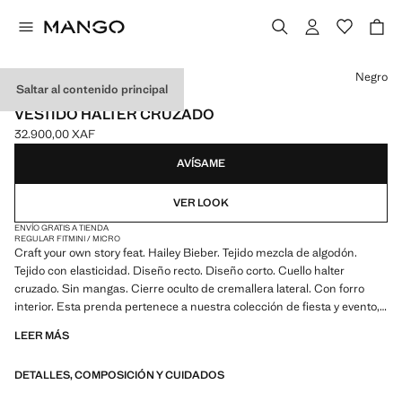
Selecciona un color
Negro
Saltar al contenido principal
MANGO STARRING HAILEY BIEBER
VESTIDO HALTER CRUZADO
32.900,00 XAF
Precio actual [32.900,00 XAF ]
AVÍSAME
VER LOOK
ENVÍO GRATIS A TIENDA
REGULAR FIT
MINI / MICRO
Craft your own story feat. Hailey Bieber. Tejido mezcla de algodón.
Tejido con elasticidad. Diseño recto. Diseño corto. Cuello halter
cruzado. Sin mangas. Cierre oculto de cremallera lateral. Con forro
interior. Esta prenda pertenece a nuestra colección de fiesta y evento,
diseñada para elevar tus looks en ocasiones especiales. Producto en
LEER MÁS
rebajas
DETALLES, COMPOSICIÓN Y CUIDADOS