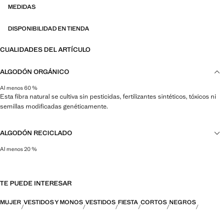
MEDIDAS
DISPONIBILIDAD EN TIENDA
CUALIDADES DEL ARTÍCULO
ALGODÓN ORGÁNICO
Al menos 60 %
Esta fibra natural se cultiva sin pesticidas, fertilizantes sintéticos, tóxicos ni
semillas modificadas genéticamente.
ALGODÓN RECICLADO
Al menos 20 %
Esta fibra se obtiene a partir de restos textiles pre y post consumo que se
transforman en nuevos tejidos.
TE PUEDE INTERESAR
MUJER
VESTIDOS Y MONOS
VESTIDOS
FIESTA
CORTOS
NEGROS