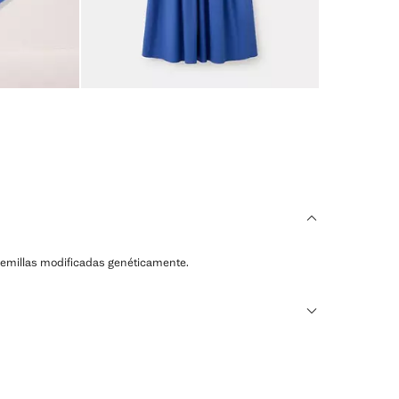
ni semillas modificadas genéticamente.
ransforman en nuevos tejidos.