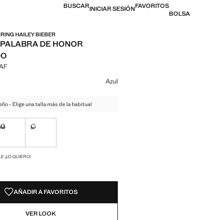
BUSCAR
FAVORITOS
INICIAR SESIÓN
BOLSA
ING HAILEY BIEBER
 PALABRA DE HONOR
DO
XAF
l [57.900,00 XAF ]
n color
Azul
eño - Elige una talla más de la habitual
M
L
ble ¡Lo quiero!
No disponible ¡Lo quiero!
No disponible ¡Lo quiero!
ADES!
E ¡LO QUIERO!
AÑADIR A FAVORITOS
VER LOOK