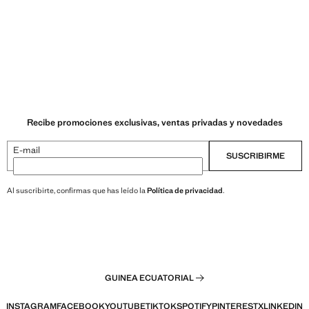
Recibe promociones exclusivas, ventas privadas y novedades
E-mail
SUSCRIBIRME
Al suscribirte, confirmas que has leído la
Política de privacidad
.
GUINEA ECUATORIAL
INSTAGRAM
FACEBOOK
YOUTUBE
TIKTOK
SPOTIFY
PINTEREST
X
LINKEDIN