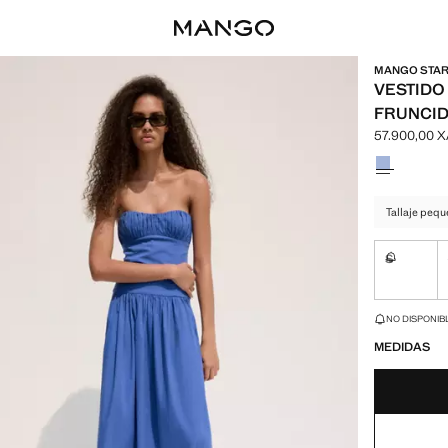
MANGO STARR
VESTIDO
FRUNCI
57.900,00 
Precio actua
Selecciona u
Tallaje pequ
S
No disponi
¡ÚLTIMAS UNID
NO DISPONIBL
MEDIDAS