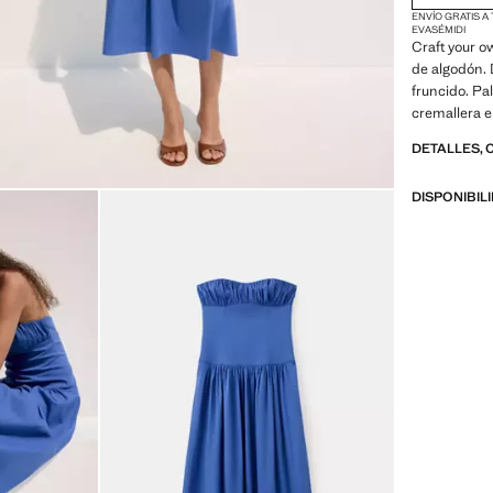
ENVÍO GRATIS A
EVASÉ
MIDI
Craft your ow
de algodón. 
fruncido. Pa
cremallera e
DETALLES, 
DISPONIBIL