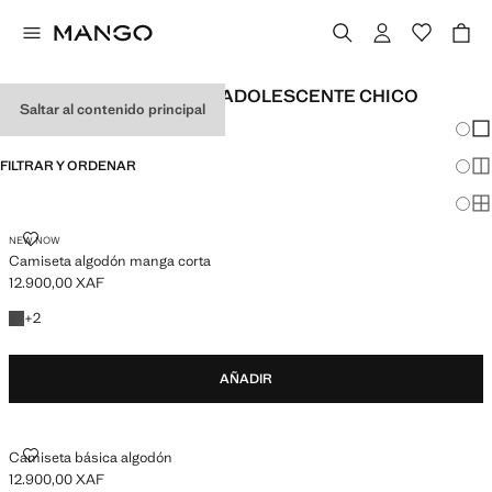
CAMISETAS BÁSICAS DE ADOLESCENTE CHICO
Saltar al contenido principal
Cambi
Mos
FILTRAR Y ORDENAR
Mos
Mos
CAMISETA ALGODÓN MANGA CORTA
NEW NOW
Camiseta algodón manga corta
12.900,00 XAF
Precio actual [12.900,00 XAF ]
+2 colores
+
2
AÑADIR
CAMISETA BÁSICA ALGODÓN
Camiseta básica algodón
12.900,00 XAF
Precio actual [12.900,00 XAF ]