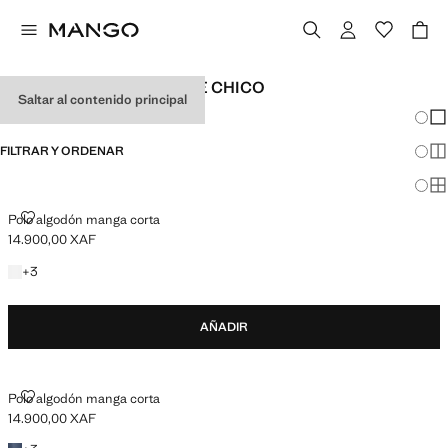
POLOS DE ADOLESCENTE CHICO
Saltar al contenido principal
Cambi
Mos
FILTRAR Y ORDENAR
Mos
Mos
POLO ALGODÓN MANGA CORTA
Polo algodón manga corta
14.900,00 XAF
Precio actual [14.900,00 XAF ]
+3 colores
+
3
AÑADIR
POLO ALGODÓN MANGA CORTA
Polo algodón manga corta
14.900,00 XAF
Precio actual [14.900,00 XAF ]