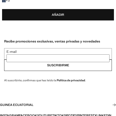
+3 colores
+
3
AÑADIR
Recibe promociones exclusivas, ventas privadas y novedades
E-mail
SUSCRIBIRME
Al suscribirte, confirmas que has leído la
Política de privacidad
.
GUINEA ECUATORIAL
INSTAGRAM
FACEBOOK
YOUTUBE
TIKTOK
SPOTIFY
PINTEREST
X
LINKEDIN