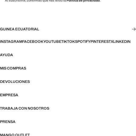
Al suscribirte, confirmas que has leído la
Política de privacidad
.
GUINEA ECUATORIAL
INSTAGRAM
FACEBOOK
YOUTUBE
TIKTOK
SPOTIFY
PINTEREST
X
LINKEDIN
AYUDA
MIS COMPRAS
DEVOLUCIONES
EMPRESA
TRABAJA CON NOSOTROS
PRENSA
MANGO OUTLET