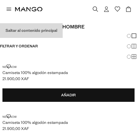
CAMISETAS RELAXED DE HOMBRE
Saltar al contenido principal
Cambi
Mos
FILTRAR Y ORDENAR
Mos
Mos
CAMISETA 100% ALGODÓN ESTAMPADA
NEW NOW
Camiseta 100% algodón estampada
21.900,00 XAF
Precio actual [21.900,00 XAF ]
AÑADIR
CAMISETA 100% ALGODÓN ESTAMPADA
NEW NOW
Camiseta 100% algodón estampada
21.900,00 XAF
Precio actual [21.900,00 XAF ]