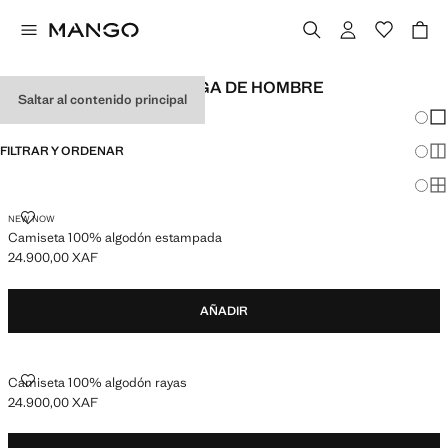
CAMISETAS MANGA LARGA DE HOMBRE
Saltar al contenido principal
Cambi
Mos
FILTRAR Y ORDENAR
Mos
Mos
CAMISETA 100% ALGODÓN ESTAMPADA
NEW NOW
Camiseta 100% algodón estampada
24.900,00 XAF
Precio actual [24.900,00 XAF ]
AÑADIR
CAMISETA 100% ALGODÓN RAYAS
Camiseta 100% algodón rayas
24.900,00 XAF
Precio actual [24.900,00 XAF ]