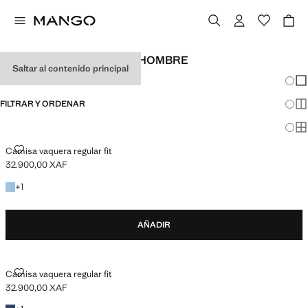
CAMISAS VAQUERAS DE HOMBRE
Saltar al contenido principal
Cambi
Mos
FILTRAR Y ORDENAR
Mos
Mos
CAMISA VAQUERA REGULAR FIT
Camisa vaquera regular fit
32.900,00 XAF
Precio actual [32.900,00 XAF ]
+1 color
+
1
AÑADIR
CAMISA VAQUERA REGULAR FIT
Camisa vaquera regular fit
32.900,00 XAF
Precio actual [32.900,00 XAF ]