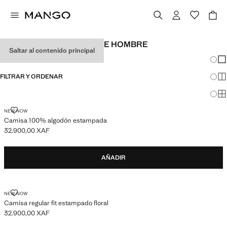
CAMISAS ESTAMPADAS DE HOMBRE
Saltar al contenido principal
Cambi
Mos
FILTRAR Y ORDENAR
Mos
Mos
CAMISA 100% ALGODÓN ESTAMPADA
NEW NOW
Camisa 100% algodón estampada
32.900,00 XAF
Precio actual [32.900,00 XAF ]
AÑADIR
CAMISA REGULAR FIT ESTAMPADO FLORAL
NEW NOW
Camisa regular fit estampado floral
32.900,00 XAF
Precio actual [32.900,00 XAF ]