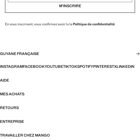
M’INSCRIRE
En vous inscrivant, vous confirmez avoir lu la
Politique de confidentialité
.
GUYANE FRANÇAISE
INSTAGRAM
FACEBOOK
YOUTUBE
TIKTOK
SPOTIFY
PINTEREST
X
LINKEDIN
AIDE
MES ACHATS
RETOURS
ENTREPRISE
TRAVAILLER CHEZ MANGO