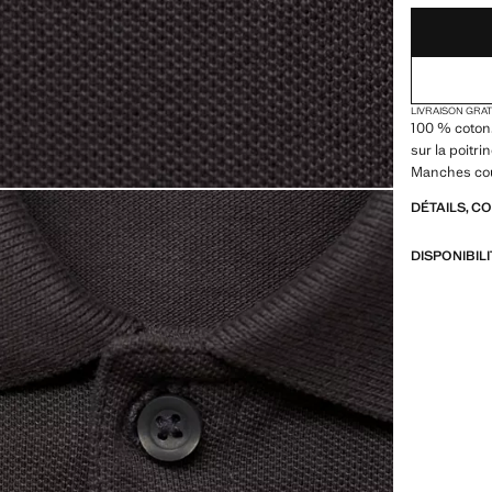
LIVRAISON GRA
100 % coton.
sur la poitr
Manches co
DÉTAILS, C
DISPONIBIL