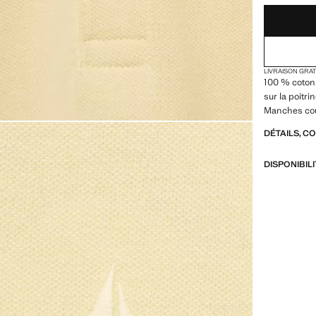
LIVRAISON GRA
100 % coton.
sur la poitr
Manches co
DÉTAILS, C
DISPONIBIL