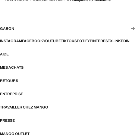
En vous inscrivant, vous confirmez avoir lu la
Politique de confidentialité
.
GABON
INSTAGRAM
FACEBOOK
YOUTUBE
TIKTOK
SPOTIFY
PINTEREST
X
LINKEDIN
AIDE
MES ACHATS
RETOURS
ENTREPRISE
TRAVAILLER CHEZ MANGO
PRESSE
MANGO OUTLET