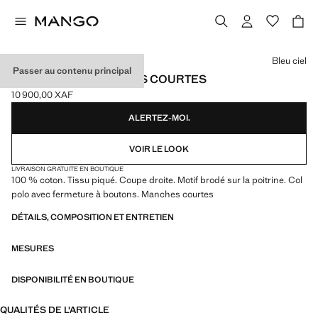
Choisissez une couleur
Bleu ciel
Passer au contenu principal
POLO COTON MANCHES COURTES
10 900,00 XAF
Prix actuel [10 900,00 XAF ]
ALERTEZ-MOI.
VOIR LE LOOK
LIVRAISON GRATUITE EN BOUTIQUE
100 % coton. Tissu piqué. Coupe droite. Motif brodé sur la poitrine. Col
polo avec fermeture à boutons. Manches courtes
DÉTAILS, COMPOSITION ET ENTRETIEN
MESURES
DISPONIBILITÉ EN BOUTIQUE
QUALITÉS DE L'ARTICLE