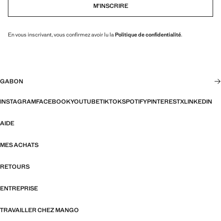
M’INSCRIRE
En vous inscrivant, vous confirmez avoir lu la
Politique de confidentialité
.
GABON
INSTAGRAM
FACEBOOK
YOUTUBE
TIKTOK
SPOTIFY
PINTEREST
X
LINKEDIN
AIDE
MES ACHATS
RETOURS
ENTREPRISE
TRAVAILLER CHEZ MANGO