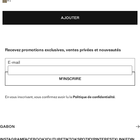
+1 couleur
+
1
AJOUTER
Recevez promotions exclusives, ventes privées et nouveautés
E-mail
M’INSCRIRE
En vous inscrivant, vous confirmez avoir lu la
Politique de confidentialité
.
GABON
INSTAGRAM
FACEBOOK
YOUTUBE
TIKTOK
SPOTIFY
PINTEREST
X
LINKEDIN