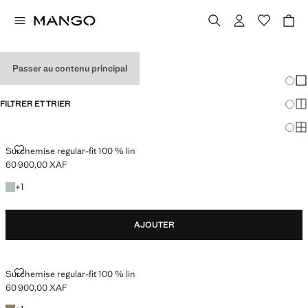
SURCHEMISES
Passer au contenu principal
Chang
Aff
FILTRER ET TRIER
Aff
Af
SURCHEMISE REGULAR-FIT 100 % LIN
Surchemise regular-fit 100 % lin
60 900,00 XAF
Prix actuel [60 900,00 XAF ]
+1 couleur
+
1
AJOUTER
SURCHEMISE REGULAR-FIT 100 % LIN
Surchemise regular-fit 100 % lin
60 900,00 XAF
Prix actuel [60 900,00 XAF ]