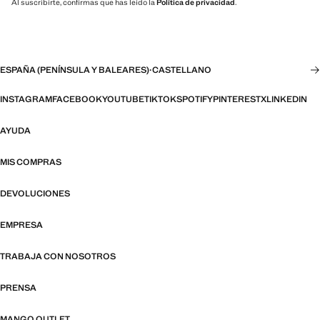
Al suscribirte, confirmas que has leído la
Política de privacidad
.
ESPAÑA (PENÍNSULA Y BALEARES)
·
CASTELLANO
INSTAGRAM
FACEBOOK
YOUTUBE
TIKTOK
SPOTIFY
PINTEREST
X
LINKEDIN
AYUDA
MIS COMPRAS
DEVOLUCIONES
EMPRESA
TRABAJA CON NOSOTROS
PRENSA
MANGO OUTLET