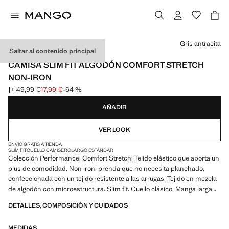
Selecciona un color
Gris antracita
Saltar al contenido principal
PERFORMANCE
CAMISA SLIM FIT ALGODÓN COMFORT STRETCH
NON-IRON
49,99 €
17,99 €
-64 %
Precio inicial tachado [49,99 € ]
Precio actual [17,99 € ]
AÑADIR
VER LOOK
ENVÍO GRATIS A TIENDA
SLIM FIT
CUELLO CAMISERO
LARGO ESTÁNDAR
Colección Performance. Comfort Stretch: Tejido elástico que aporta un
plus de comodidad. Non iron: prenda que no necesita planchado,
confeccionada con un tejido resistente a las arrugas. Tejido en mezcla
de algodón con microestructura. Slim fit. Cuello clásico. Manga larga
con puños abotonados. Cierre delantero con botones. Bajo
DETALLES, COMPOSICIÓN Y CUIDADOS
redondeado. Producto en rebajas
MEDIDAS