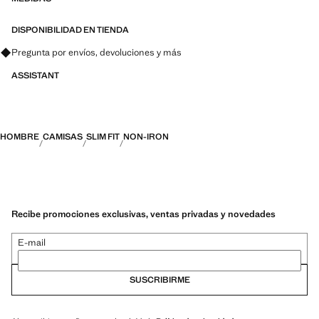
PERFORMANCE: Una colección de prendas confeccionadas con
fibras técnicas. Esta selección ofrece una amplia gama de
características avanzadas como tejidos bi-stretch, de secado rápido,
DISPONIBILIDAD EN TIENDA
fácil planchado, termorreguladores, transpirables o repelentes al agua,
Pregunta por envíos, devoluciones y más
organizadas en tres categorías generales: Termorregulador, Funcional
y Confort
ASSISTANT
HOMBRE
CAMISAS
SLIM FIT
NON-IRON
Recibe promociones exclusivas, ventas privadas y novedades
E-mail
SUSCRIBIRME