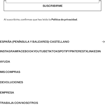
SUSCRIBIRME
Al suscribirte, confirmas que has leído la
Política de privacidad
.
ESPAÑA (PENÍNSULA Y BALEARES)
·
CASTELLANO
INSTAGRAM
FACEBOOK
YOUTUBE
TIKTOK
SPOTIFY
PINTEREST
X
LINKEDIN
AYUDA
MIS COMPRAS
DEVOLUCIONES
EMPRESA
TRABAJA CON NOSOTROS