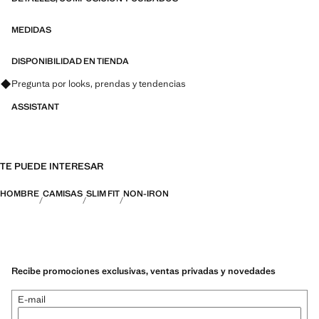
PERFORMANCE: Una colección de prendas confeccionadas con
fibras técnicas. Esta selección ofrece una amplia gama de
características avanzadas como tejidos bi-stretch, de secado rápido,
MEDIDAS
fácil planchado, termorreguladores, transpirables o repelentes al agua,
organizadas en tres categorías generales: Termorregulador, Funcional
DISPONIBILIDAD EN TIENDA
y Confort
Pregunta por looks, prendas y tendencias
ASSISTANT
TE PUEDE INTERESAR
HOMBRE
CAMISAS
SLIM FIT
NON-IRON
Recibe promociones exclusivas, ventas privadas y novedades
E-mail