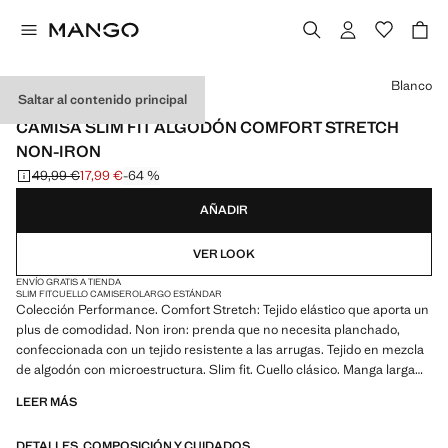
Selecciona un color
Blanco
Saltar al contenido principal
PERFORMANCE
CAMISA SLIM FIT ALGODÓN COMFORT STRETCH
NON-IRON
49,99 €
17,99 €
-64 %
Precio inicial tachado [49,99 € ]
Precio actual [17,99 € ]
AÑADIR
VER LOOK
ENVÍO GRATIS A TIENDA
SLIM FIT
CUELLO CAMISERO
LARGO ESTÁNDAR
Colección Performance. Comfort Stretch: Tejido elástico que aporta un
plus de comodidad. Non iron: prenda que no necesita planchado,
confeccionada con un tejido resistente a las arrugas. Tejido en mezcla
de algodón con microestructura. Slim fit. Cuello clásico. Manga larga
con puños abotonados. Cierre delantero con botones. Bajo
LEER MÁS
redondeado. Producto en rebajas
DETALLES, COMPOSICIÓN Y CUIDADOS