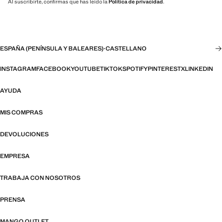
Al suscribirte, confirmas que has leído la
Política de privacidad
.
ESPAÑA (PENÍNSULA Y BALEARES)
·
CASTELLANO
INSTAGRAM
FACEBOOK
YOUTUBE
TIKTOK
SPOTIFY
PINTEREST
X
LINKEDIN
AYUDA
MIS COMPRAS
DEVOLUCIONES
EMPRESA
TRABAJA CON NOSOTROS
PRENSA
MANGO OUTLET