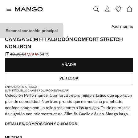
Selecciona un color
Azul marino
Saltar al contenido principal
PERFORMANCE
CAMISA SLIM FIT ALGODÓN COMFORT STRETCH
NON-IRON
49,99 €
17,99 €
-64 %
Precio inicial tachado [49,99 € ]
Precio actual [17,99 € ]
AÑADIR
VER LOOK
ENVÍO GRATIS A TIENDA
SLIM FIT
CUELLO CAMISERO
LARGO ESTÁNDAR
Colección Performance. Comfort Stretch: Tejido elástico que aporta un
plus de comodidad. Non iron: prenda que no necesita planchado,
confeccionada con un tejido resistente a las arrugas. Tejido en mezcla
de algodón con microestructura. Slim fit. Cuello clásico. Manga larga
con puños abotonados. Cierre delantero con botones. Bajo
DETALLES, COMPOSICIÓN Y CUIDADOS
redondeado. Producto en rebajas
MEDIDAS