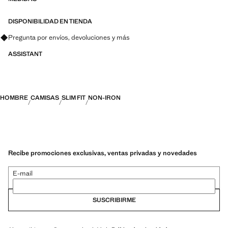
PERFORMANCE: Una colección de prendas confeccionadas con
fibras técnicas. Esta selección ofrece una amplia gama de
características avanzadas como tejidos bi-stretch, de secado rápido,
DISPONIBILIDAD EN TIENDA
fácil planchado, termorreguladores, transpirables o repelentes al agua,
Pregunta por envíos, devoluciones y más
organizadas en tres categorías generales: Termorregulador, Funcional
y Confort
ASSISTANT
HOMBRE
CAMISAS
SLIM FIT
NON-IRON
Recibe promociones exclusivas, ventas privadas y novedades
E-mail
SUSCRIBIRME