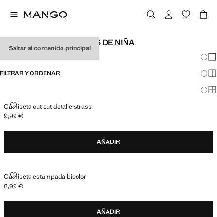
CAMISETAS ESTAMPADAS DE NIÑA
Saltar al contenido principal
Cambi
Mos
FILTRAR Y ORDENAR
Mos
Mos
CAMISETA CUT OUT DETALLE STRASS
Camiseta cut out detalle strass
9,99 €
Precio actual [9,99 € ]
AÑADIR
CAMISETA ESTAMPADA BICOLOR
Camiseta estampada bicolor
8,99 €
Precio actual [8,99 € ]
AÑADIR