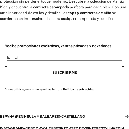
protección sin perder el toque moderno. Descubre la colección de Mango
Kids y encuentra la
camiseta estampada
perfecta para cada plan. Con una
amplia variedad de estilos y detalles, los
tops y camisetas de niña
se
convierten en imprescindibles para cualquier temporada y ocasión.
Recibe promociones exclusivas, ventas privadas y novedades
E-mail
SUSCRIBIRME
Al suscribirte, confirmas que has leído la
Política de privacidad
.
ESPAÑA (PENÍNSULA Y BALEARES)
·
CASTELLANO
INSTAGRAM
FACEBOOK
YOUTUBE
TIKTOK
SPOTIFY
PINTEREST
X
LINKEDIN