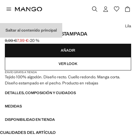
Selecciona un color
Lila
Saltar al contenido principal
CAMISETA ALGODÓN ESTAMPADA
9,99 €
7,99 €
-20 %
Precio inicial tachado [9,99 € ]
Precio actual [7,99 € ]
AÑADIR
VER LOOK
ENVÍO GRATIS A TIENDA
Tejido 100% algodón. Diseño recto. Cuello redondo. Manga corta.
Diseño estampado en el pecho. Producto en rebajas
DETALLES, COMPOSICIÓN Y CUIDADOS
MEDIDAS
DISPONIBILIDAD EN TIENDA
CUALIDADES DEL ARTÍCULO