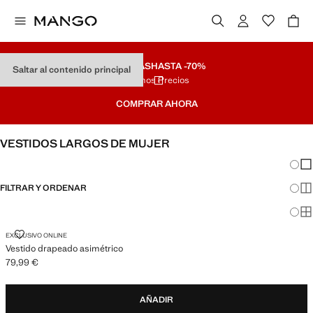
REBAJAS
HASTA -70%
Saltar al contenido principal
Últimos Precios
COMPRAR AHORA
VESTIDOS LARGOS DE MUJER
Cambi
Mos
FILTRAR Y ORDENAR
Mos
Mos
VESTIDO DRAPEADO ASIMÉTRICO
EXCLUSIVO ONLINE
Vestido drapeado asimétrico
79,99 €
Precio actual [79,99 € ]
AÑADIR