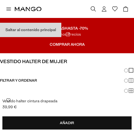
REBAJAS
HASTA -70%
Saltar al contenido principal
Últimos Precios
COMPRAR AHORA
VESTIDO HALTER DE MUJER
Cambi
Mos
FILTRAR Y ORDENAR
Mos
Mos
VESTIDO HALTER CINTURA DRAPEADA
Vestido halter cintura drapeada
39,99 €
Precio actual [39,99 € ]
AÑADIR