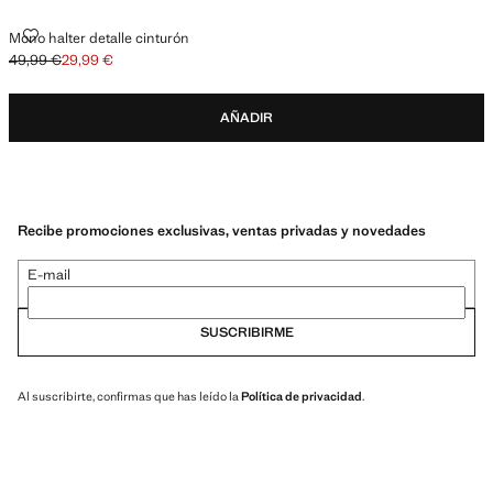
MONO HALTER DETALLE CINTURÓN
Mono halter detalle cinturón
49,99 €
29,99 €
Precio inicial tachado [49,99 € ]
Precio actual [29,99 € ]
AÑADIR
Recibe promociones exclusivas, ventas privadas y novedades
E-mail
SUSCRIBIRME
Al suscribirte, confirmas que has leído la
Política de privacidad
.