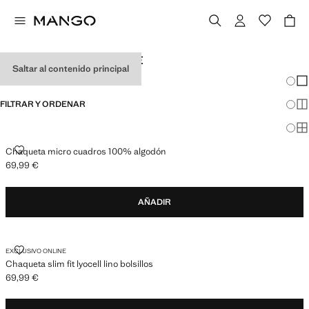
CAZADORAS DE HOMBRE
Saltar al contenido principal
Cambi
Mos
FILTRAR Y ORDENAR
Mos
Mos
CHAQUETA MICRO CUADROS 100% ALGODÓN
Chaqueta micro cuadros 100% algodón
69,99 €
Precio actual [69,99 € ]
AÑADIR
CHAQUETA SLIM FIT LYOCELL LINO BOLSILLOS
EXCLUSIVO ONLINE
Chaqueta slim fit lyocell lino bolsillos
69,99 €
Precio actual [69,99 € ]