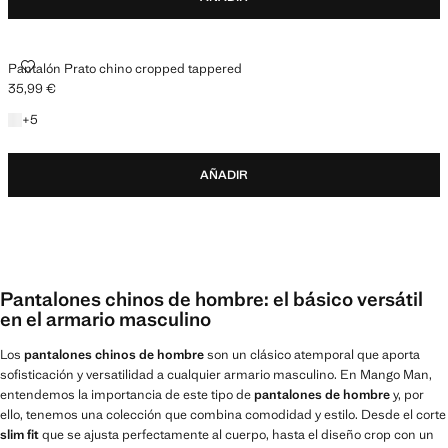
PANTALÓN PRATO CHINO CROPPED TAPPERED
Pantalón Prato chino cropped tappered
35,99 €
Precio actual [35,99 € ]
+5 colores
+
5
AÑADIR
Pantalones chinos de hombre: el básico versátil
en el armario masculino
Los
pantalones chinos de hombre
son un clásico atemporal que aporta
sofisticación y versatilidad a cualquier armario masculino. En Mango Man,
entendemos la importancia de este tipo de
pantalones de hombre
y, por
ello, tenemos una colección que combina comodidad y estilo. Desde el corte
slim fit
que se ajusta perfectamente al cuerpo, hasta el diseño crop con un