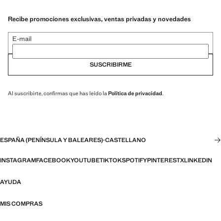
Recibe promociones exclusivas, ventas privadas y novedades
E-mail
SUSCRIBIRME
Al suscribirte, confirmas que has leído la
Política de privacidad
.
ESPAÑA (PENÍNSULA Y BALEARES)
·
CASTELLANO
INSTAGRAM
FACEBOOK
YOUTUBE
TIKTOK
SPOTIFY
PINTEREST
X
LINKEDIN
AYUDA
MIS COMPRAS