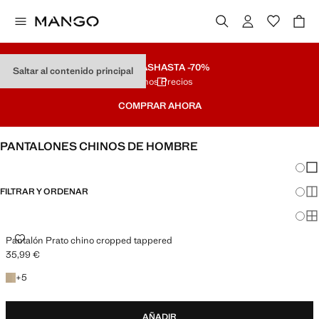
REBAJAS
HASTA -70%
Saltar al contenido principal
Últimos Precios
COMPRAR AHORA
PANTALONES CHINOS DE HOMBRE
Cambi
Mos
FILTRAR Y ORDENAR
Mos
Mos
PANTALÓN PRATO CHINO CROPPED TAPPERED
Pantalón Prato chino cropped tappered
35,99 €
Precio actual [35,99 € ]
+5 colores
+
5
AÑADIR