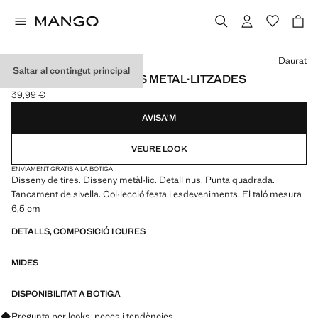
Selecciona un color
Daurat
Saltar al contingut principal
SANDÀLIES TACÓ TIRES METAL·LITZADES
39,99 €
Preu actual [39,99 € ]
AVISA'M
VEURE LOOK
ENVIAMENT GRATIS A LA BOTIGA
Disseny de tires. Disseny metàl·lic. Detall nus. Punta quadrada.
Tancament de sivella. Col·lecció festa i esdeveniments. El taló mesura
6,5 cm
DETALLS, COMPOSICIÓ I CURES
MIDES
DISPONIBILITAT A BOTIGA
Pregunta per looks, peces i tendències