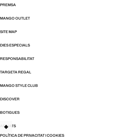
PREMSA
MANGO OUTLET
SITE MAP
DIES ESPECIALS
RESPONSABILITAT
TARGETA REGAL
MANGO STYLE CLUB
DISCOVER
BOTIGUES
AFILIATS
TANT
POLÍTICA DE PRIVACITAT I COOKIES