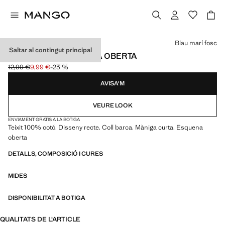
Selecciona un color
Blau marí fosc
Saltar al contingut principal
SAMARRETA ESQUENA OBERTA
12,99 €
9,99 €
-23 %
Preu inicial ratllat [12,99 € ]
Preu actual [9,99 € ]
AVISA'M
VEURE LOOK
ENVIAMENT GRATIS A LA BOTIGA
Teixit 100% cotó. Disseny recte. Coll barca. Màniga curta. Esquena
oberta
DETALLS, COMPOSICIÓ I CURES
MIDES
DISPONIBILITAT A BOTIGA
QUALITATS DE L'ARTICLE