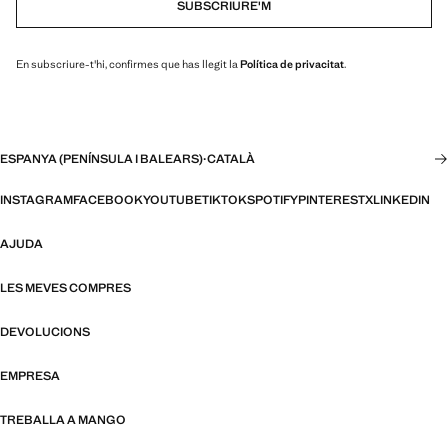
SUBSCRIURE'M
En subscriure-t'hi, confirmes que has llegit la
Política de privacitat
.
ESPANYA (PENÍNSULA I BALEARS)
·
CATALÀ
INSTAGRAM
FACEBOOK
YOUTUBE
TIKTOK
SPOTIFY
PINTEREST
X
LINKEDIN
AJUDA
LES MEVES COMPRES
DEVOLUCIONS
EMPRESA
TREBALLA A MANGO