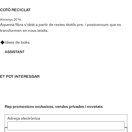
COTÓ RECICLAT
Almenys 20 %
Aquesta fibra s'obté a partir de restes tèxtils pre- i postconsum que es
transformen en nous teixits.
Pregunta per looks, peces i tendències
Idees de looks
ASSISTANT
ET POT INTERESSAR
Rep promocions exclusives, vendes privades i novetats
Adreça electrònica