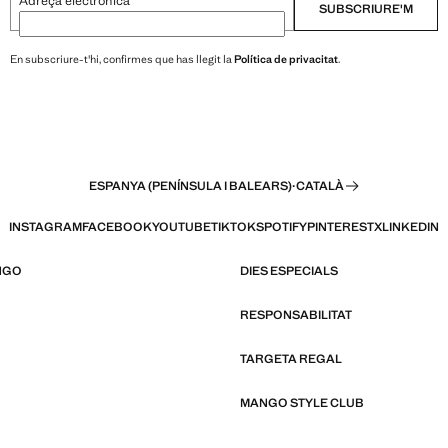
Adreça electrònica
SUBSCRIURE'M
En subscriure-t'hi, confirmes que has llegit la
Política de privacitat
.
ESPANYA (PENÍNSULA I BALEARS)
·
CATALÀ
INSTAGRAM
FACEBOOK
YOUTUBE
TIKTOK
SPOTIFY
PINTEREST
X
LINKEDIN
NGO
DIES ESPECIALS
RESPONSABILITAT
TARGETA REGAL
MANGO STYLE CLUB