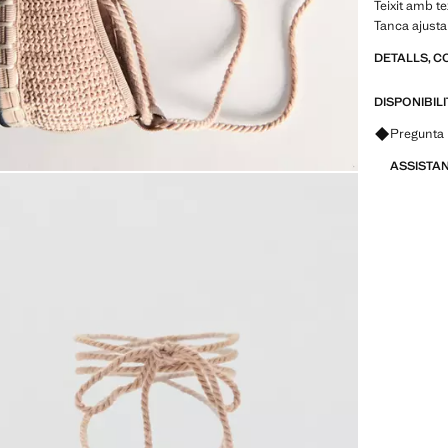
Teixit amb t
Tanca ajust
DETALLS, C
DISPONIBIL
Pregunta 
ASSISTA