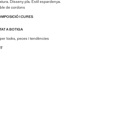
extura. Disseny pla. Estil espardenya.
able de cordons
OMPOSICIÓ I CURES
ITAT A BOTIGA
per looks, peces i tendències
NT