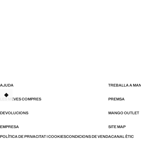
AJUDA
TREBALLA A MA
TANT
LES MEVES COMPRES
PREMSA
DEVOLUCIONS
MANGO OUTLET
EMPRESA
SITE MAP
POLÍTICA DE PRIVACITAT I COOKIES
CONDICIONS DE VENDA
CANAL ÈTIC