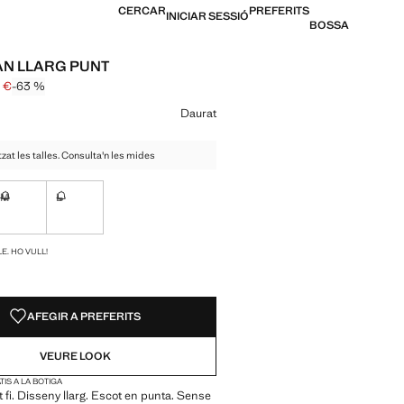
CERCAR
PREFERITS
INICIAR SESSIÓ
BOSSA
N LLARG PUNT
9 €
-63 %
atllat [26,99 € ]
9,99 € ]
n color
Daurat
zat les talles. Consulta'n les mides
M
L
ble. Ho vull!
No disponible. Ho vull!
No disponible. Ho vull!
S!
E. HO VULL!
AFEGIR A PREFERITS
VEURE LOOK
IS A LA BOTIGA
t fi. Disseny llarg. Escot en punta. Sense