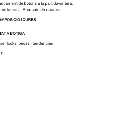
ancament de botons a la part davantera.
ures laterals. Producte de rebaixes
OMPOSICIÓ I CURES
ITAT A BOTIGA
per looks, peces i tendències
NT