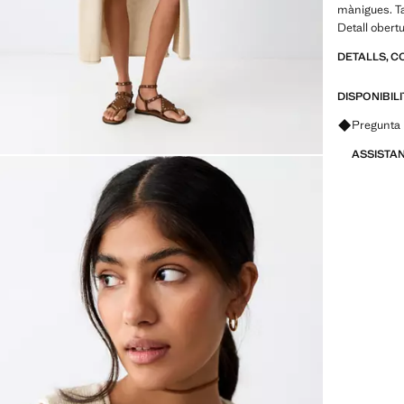
mànigues. T
Detall obert
DETALLS, C
DISPONIBIL
Pregunta 
ASSISTA