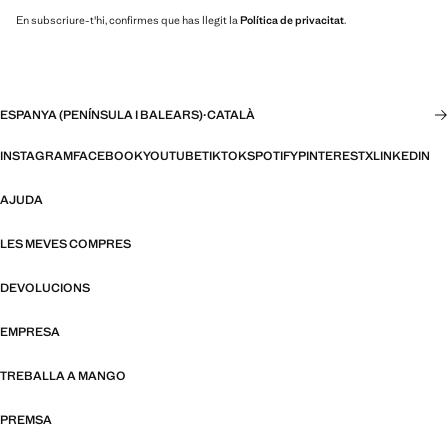
En subscriure-t'hi, confirmes que has llegit la
Política de privacitat
.
ESPANYA (PENÍNSULA I BALEARS)
·
CATALÀ
INSTAGRAM
FACEBOOK
YOUTUBE
TIKTOK
SPOTIFY
PINTEREST
X
LINKEDIN
AJUDA
LES MEVES COMPRES
DEVOLUCIONS
EMPRESA
TREBALLA A MANGO
PREMSA