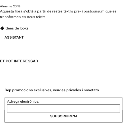
Almenys 20 %
Aquesta fibra s'obté a partir de restes tèxtils pre- i postconsum que es
transformen en nous teixits.
Pregunta per looks, peces i tendències
Idees de looks
ASSISTANT
ET POT INTERESSAR
Rep promocions exclusives, vendes privades i novetats
Adreça electrònica
SUBSCRIURE'M