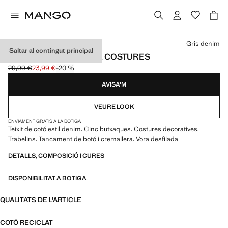
Selecciona un color
Gris denim
Saltar al contingut principal
JEANS CINTURA BAIXA COSTURES
29,99 €
23,99 €
-20 %
Preu inicial ratllat [29,99 € ]
Preu actual [23,99 € ]
AVISA'M
VEURE LOOK
ENVIAMENT GRATIS A LA BOTIGA
Teixit de cotó estil denim. Cinc butxaques. Costures decoratives.
Trabelins. Tancament de botó i cremallera. Vora desfilada
DETALLS, COMPOSICIÓ I CURES
DISPONIBILITAT A BOTIGA
QUALITATS DE L'ARTICLE
COTÓ RECICLAT