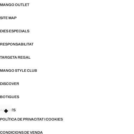
MANGO OUTLET
SITE MAP
DIES ESPECIALS
RESPONSABILITAT
TARGETA REGAL
MANGO STYLE CLUB
DISCOVER
BOTIGUES
AFILIATS
TANT
POLÍTICA DE PRIVACITAT I COOKIES
CONDICIONS DE VENDA