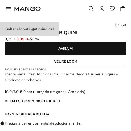
Selecciona un color
Daurat
Saltar al contingut principal
CHARMS DECORATIUS BIQUINI
9,99 €
6,99 €
-30 %
Preu inicial ratllat [9,99 € ]
Preu actual [6,99 € ]
AVISA'M
VEURE LOOK
ENVIAMENT GRATIS A LA BOTIGA
Efecte metal·litzat. Multicharms. Charms decoratius per a biquinis.
Producte de rebaixes
10.0x7.0x5.0 cm (Llargada x Alçada x Amplada)
DETALLS, COMPOSICIÓ I CURES
DISPONIBILITAT A BOTIGA
Pregunta per enviaments, devolucions i més