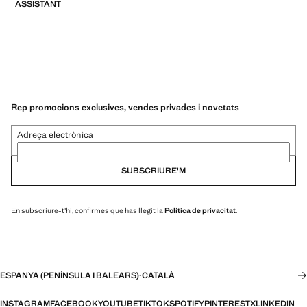
ASSISTANT
Rep promocions exclusives, vendes privades i novetats
Adreça electrònica
SUBSCRIURE'M
En subscriure-t'hi, confirmes que has llegit la
Política de privacitat
.
ESPANYA (PENÍNSULA I BALEARS)
·
CATALÀ
INSTAGRAM
FACEBOOK
YOUTUBE
TIKTOK
SPOTIFY
PINTEREST
X
LINKEDIN