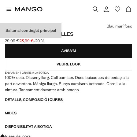
Selecciona un color
Blau marí fosc
Saltar al contingut principal
GRANOTA LLARGA RATLLES
29,99 €
23,99 €
-20 %
Preu inicial ratllat [29,99 € ]
Preu actual [23,99 € ]
AVISA'M
VEURE LOOK
ENVIAMENT GRATIS A LA BOTIGA
100% cotó. Disseny llarg. Coll camiser. Dues butxaques de pedaç a la
part davantera. Màniga llarga. Punys camisers botonats. Cordill a la
cintura. Tancament davanter amb botons
DETALLS, COMPOSICIÓ I CURES
MIDES
DISPONIBILITAT A BOTIGA
Pregunta per looks, peces i tendències
Idees de looks