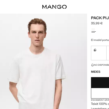
PACK PI
35,99 €
Preu actual 
Selecciona u
El model porta 
S
No disponi
ÚLTIMES UNITAT
NO DISPONIBL
MIDES
ENVIAMENT GRAT
Teixit 100% 
i pantalons 