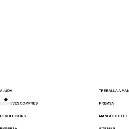
AJUDA
TREBALLA A MA
TANT
LES MEVES COMPRES
PREMSA
DEVOLUCIONS
MANGO OUTLET
EMPRESA
SITE MAP