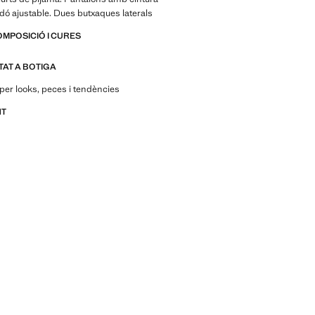
ordó ajustable. Dues butxaques laterals
OMPOSICIÓ I CURES
ITAT A BOTIGA
per looks, peces i tendències
NT