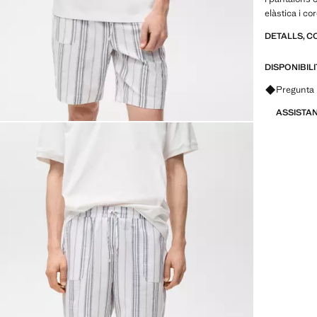
elàstica i c
DETALLS, C
DISPONIBIL
Pregunta 
ASSISTA