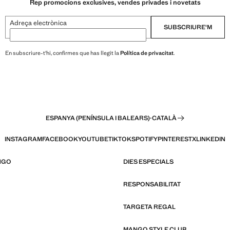
Rep promocions exclusives, vendes privades i novetats
Adreça electrònica
SUBSCRIURE'M
En subscriure-t'hi, confirmes que has llegit la
Política de privacitat
.
ESPANYA (PENÍNSULA I BALEARS)
·
CATALÀ
INSTAGRAM
FACEBOOK
YOUTUBE
TIKTOK
SPOTIFY
PINTEREST
X
LINKEDIN
NGO
DIES ESPECIALS
RESPONSABILITAT
TARGETA REGAL
MANGO STYLE CLUB