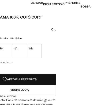
CERCAR
PREFERITS
INICIAR SESSIÓ
BOSSA
JAMA 100% COTÓ CURT
[35,99 € ]
n color
Cru
la talla M i fa 185cm.
M
L
XL
ble. Ho vull!
No disponible. Ho vull!
No disponible. Ho vull!
No disponible. Ho vull!
S!
E. HO VULL!
AFEGIR A PREFERITS
VEURE LOOK
IS A LA BOTIGA
cotó. Pack de samarreta de màniga curta
curts de pijama. Pantalons amb cintura