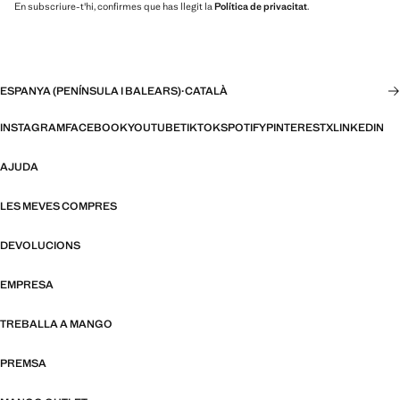
En subscriure-t'hi, confirmes que has llegit la
Política de privacitat
.
ESPANYA (PENÍNSULA I BALEARS)
·
CATALÀ
INSTAGRAM
FACEBOOK
YOUTUBE
TIKTOK
SPOTIFY
PINTEREST
X
LINKEDIN
AJUDA
LES MEVES COMPRES
DEVOLUCIONS
EMPRESA
TREBALLA A MANGO
PREMSA