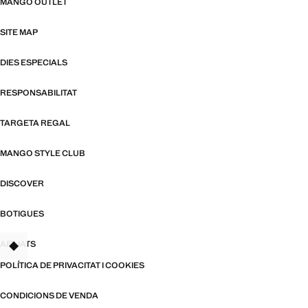
MANGO OUTLET
SITE MAP
DIES ESPECIALS
RESPONSABILITAT
TARGETA REGAL
MANGO STYLE CLUB
DISCOVER
BOTIGUES
AFILIATS
TANT
POLÍTICA DE PRIVACITAT I COOKIES
CONDICIONS DE VENDA