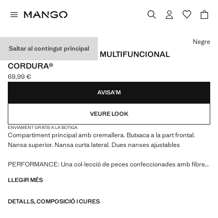
Selecciona un color
Negre
Saltar al contingut principal
MOTXILLA COMBINADA MULTIFUNCIONAL
CORDURA®
69,99 €
Preu actual [69,99 € ]
AVISA'M
VEURE LOOK
ENVIAMENT GRATIS A LA BOTIGA
Compartiment principal amb cremallera. Butxaca a la part frontal.
Nansa superior. Nansa curta lateral. Dues nanses ajustables
PERFORMANCE: Una col·lecció de peces confeccionades amb fibres
tècniques. Aquesta selecció ofereix una àmplia gamma de
LLEGIR MÉS
característiques avançades, com teixits bi-stretch, d'assecat ràpid,
planxat fàcil, termorreguladors, transpirables o repel·lents a l'aigua,
DETALLS, COMPOSICIÓ I CURES
organitzades en tres categories generals: Termoregulador, Funcional i
Confort