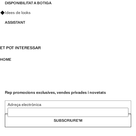
DISPONIBILITAT A BOTIGA
40.0x20.0x30.0 cm (Llargada x Alçada x Amplada)
Pregunta per looks, peces i tendències
Idees de looks
ASSISTANT
ET POT INTERESSAR
HOME
Rep promocions exclusives, vendes privades i novetats
Adreça electrònica
SUBSCRIURE'M