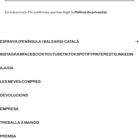
En subscriure-t'hi, confirmes que has llegit la
Política de privacitat
.
ESPANYA (PENÍNSULA I BALEARS)
·
CATALÀ
INSTAGRAM
FACEBOOK
YOUTUBE
TIKTOK
SPOTIFY
PINTEREST
X
LINKEDIN
AJUDA
LES MEVES COMPRES
DEVOLUCIONS
EMPRESA
TREBALLA A MANGO
PREMSA