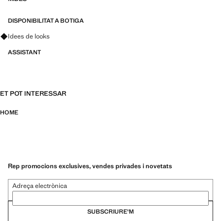
DISPONIBILITAT A BOTIGA
Pregunta per looks, peces i tendències
Idees de looks
ASSISTANT
ET POT INTERESSAR
HOME
Rep promocions exclusives, vendes privades i novetats
Adreça electrònica
SUBSCRIURE'M