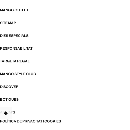
MANGO OUTLET
SITE MAP
DIES ESPECIALS
RESPONSABILITAT
TARGETA REGAL
MANGO STYLE CLUB
DISCOVER
BOTIGUES
AFILIATS
TANT
POLÍTICA DE PRIVACITAT I COOKIES