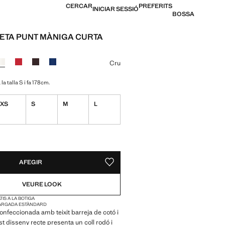
CERCAR
PREFERITS
INICIAR SESSIÓ
BOSSA
TA PUNT MÀNIGA CURTA
22,99 € ]
n color
Cru
la talla S i fa 178cm.
XS
S
M
L
ble. Ho vull!
S!
E. HO VULL!
AFEGIR
DESAR COM A PREFERIT
VEURE LOOK
IS A LA BOTIGA
ARGADA ESTÀNDARD
nfeccionada amb teixit barreja de cotó i
st disseny recte presenta un coll rodó i