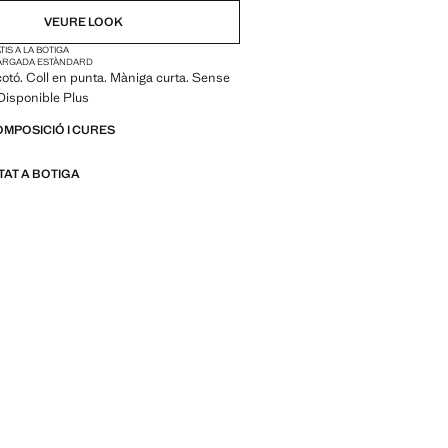
NO DISPONIBLE. HO VULL!
VEURE LOOK
IS A LA BOTIGA
NO DISPONIBLE. HO VULL!
ARGADA ESTÀNDARD
cotó. Coll en punta. Màniga curta. Sense
NO DISPONIBLE. HO VULL!
Disponible Plus
OMPOSICIÓ I CURES
ITAT A BOTIGA