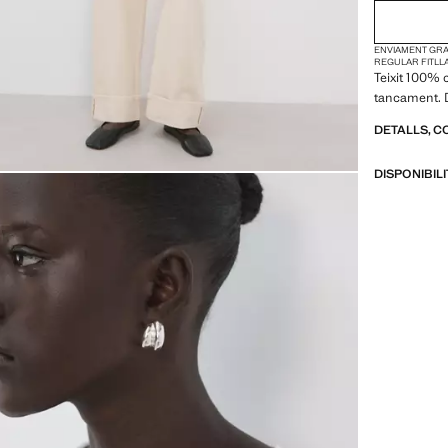
2XL
ENVIAMENT GRAT
3XL
REGULAR FIT
LL
Teixit 100% 
4XL
tancament. 
DETALLS, C
DISPONIBIL