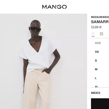
MEDIUMWEI
SAMARRE
12,99 €
Preu actual [
Selecciona u
Selecciona la
XXS
XS
S
M
L
XL
MIDES
XXL
1XL