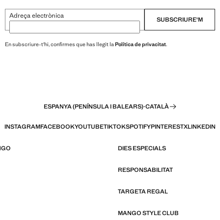
Adreça electrònica
SUBSCRIURE'M
En subscriure-t'hi, confirmes que has llegit la
Política de privacitat
.
ESPANYA (PENÍNSULA I BALEARS)
·
CATALÀ
INSTAGRAM
FACEBOOK
YOUTUBE
TIKTOK
SPOTIFY
PINTEREST
X
LINKEDIN
NGO
DIES ESPECIALS
RESPONSABILITAT
TARGETA REGAL
MANGO STYLE CLUB