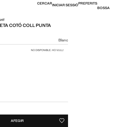
CERCAR
PREFERITS
INICIAR SESSIÓ
BOSSA
GHT
TA COTÓ COLL PUNTA
12,99 € ]
n color
Blanc
 teva talla
NO DISPONIBLE. HO VULL!
ÚLTIMES UNITATS!
AFEGIR
NO DISPONIBLE. HO VULL!
DESAR COM A PREFERIT