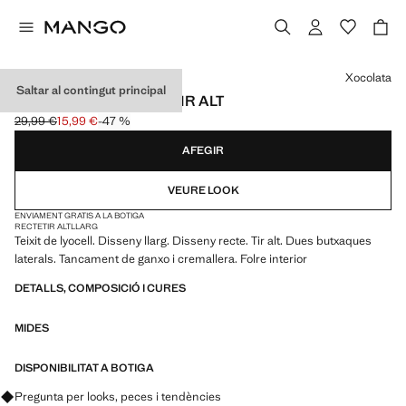
Selecciona un color
Xocolata
Saltar al contingut principal
PANTALONS LYOCELL TIR ALT
29,99 €
15,99 €
-47 %
Preu inicial ratllat [29,99 € ]
Preu actual [15,99 € ]
AFEGIR
VEURE LOOK
ENVIAMENT GRATIS A LA BOTIGA
RECTE
TIR ALT
LLARG
Teixit de lyocell. Disseny llarg. Disseny recte. Tir alt. Dues butxaques
laterals. Tancament de ganxo i cremallera. Folre interior
DETALLS, COMPOSICIÓ I CURES
MIDES
DISPONIBILITAT A BOTIGA
Pregunta per looks, peces i tendències