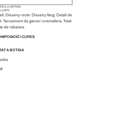
IS A LA BOTIGA
T
LLARG
cell. Disseny recte. Disseny llarg. Detall de
lt. Tancament de ganxo i cremallera. Total
te de rebaixes
OMPOSICIÓ I CURES
ITAT A BOTIGA
per looks, peces i tendències
looks
NT