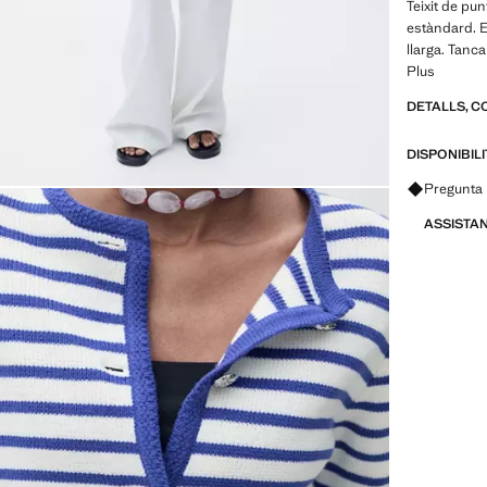
Teixit de pu
estàndard. E
llarga. Tan
Plus
DETALLS, C
DISPONIBIL
Pregunta 
ASSISTA