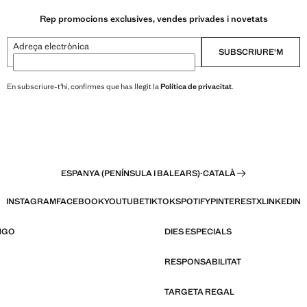
Rep promocions exclusives, vendes privades i novetats
Adreça electrònica
SUBSCRIURE'M
En subscriure-t'hi, confirmes que has llegit la
Política de privacitat
.
ESPANYA (PENÍNSULA I BALEARS)
·
CATALÀ
INSTAGRAM
FACEBOOK
YOUTUBE
TIKTOK
SPOTIFY
PINTEREST
X
LINKEDIN
NGO
DIES ESPECIALS
RESPONSABILITAT
TARGETA REGAL