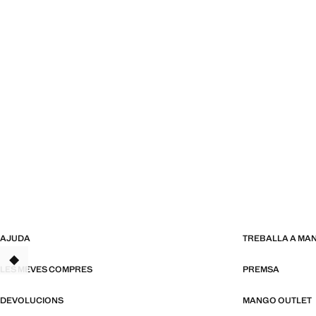
AJUDA
TREBALLA A MA
TANT
LES MEVES COMPRES
PREMSA
DEVOLUCIONS
MANGO OUTLET