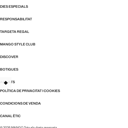
DIES ESPECIALS
RESPONSABILITAT
TARGETA REGAL
MANGO STYLE CLUB
DISCOVER
BOTIGUES
AFILIATS
TANT
POLÍTICA DE PRIVACITAT I COOKIES
CONDICIONS DE VENDA
CANAL ÈTIC
© 2026 MANGO Tots els drets reservats