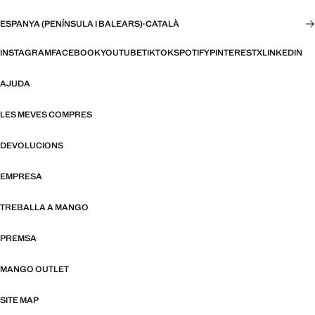
ESPANYA (PENÍNSULA I BALEARS)
·
CATALÀ
INSTAGRAM
FACEBOOK
YOUTUBE
TIKTOK
SPOTIFY
PINTEREST
X
LINKEDIN
AJUDA
LES MEVES COMPRES
DEVOLUCIONS
EMPRESA
TREBALLA A MANGO
PREMSA
MANGO OUTLET
SITE MAP