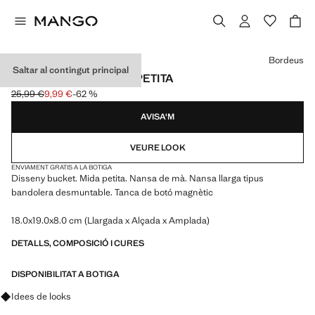
Selecciona un color
Bordeus
Saltar al contingut principal
BOSSA BUCKET MIDA PETITA
25,99 €
9,99 €
-62 %
Preu inicial ratllat [25,99 € ]
Preu actual [9,99 € ]
AVISA'M
VEURE LOOK
ENVIAMENT GRATIS A LA BOTIGA
Disseny bucket. Mida petita. Nansa de mà. Nansa llarga tipus
bandolera desmuntable. Tanca de botó magnètic
18.0x19.0x8.0 cm (Llargada x Alçada x Amplada)
DETALLS, COMPOSICIÓ I CURES
DISPONIBILITAT A BOTIGA
Pregunta per looks, peces i tendències
Idees de looks