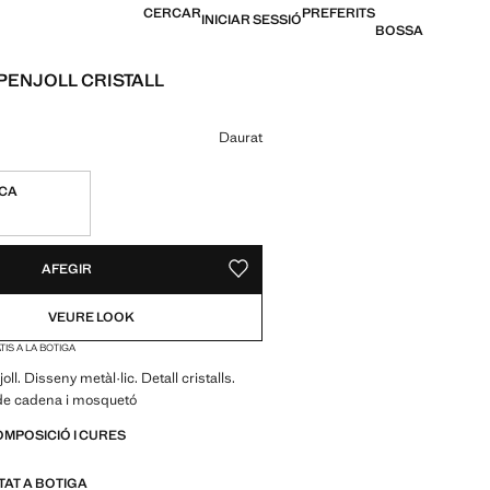
CERCAR
PREFERITS
INICIAR SESSIÓ
BOSSA
PENJOLL CRISTALL
19,99 € ]
n color
Daurat
ICA
S!
E. HO VULL!
AFEGIR
DESAR COM A PREFERIT
VEURE LOOK
IS A LA BOTIGA
ll. Disseny metàl·lic. Detall cristalls.
e cadena i mosquetó
OMPOSICIÓ I CURES
ITAT A BOTIGA