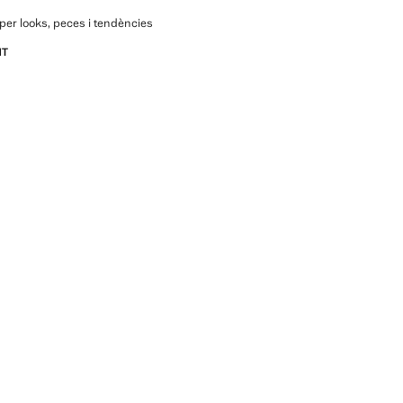
per looks, peces i tendències
NT