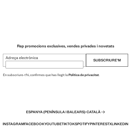
Rep promocions exclusives, vendes privades i novetats
Adreça electrònica
SUBSCRIURE'M
En subscriure-t'hi, confirmes que has llegit la
Política de privacitat
.
ESPANYA (PENÍNSULA I BALEARS)
·
CATALÀ
INSTAGRAM
FACEBOOK
YOUTUBE
TIKTOK
SPOTIFY
PINTEREST
X
LINKEDIN