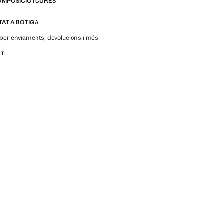
OMPOSICIÓ I CURES
ITAT A BOTIGA
per enviaments, devolucions i més
NT