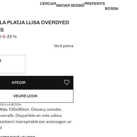
CERCAR
PREFERITS
INICIAR SESSIÓ
BOSSA
LA PLATJA LLISA OVERDYED
LS
9 €
-33 %
atllat [29,99 € ]
19,99 € ]
n color
Verd poma
M
S!
E. HO VULL!
AFEGIR
DESAR COM A PREFERIT
VEURE LOOK
IS A LA BOTIGA
ida: 100x180cm. Disseny unicolor.
errells. Disponible en més colors.
orbent i transpirable per aconseguir un
id