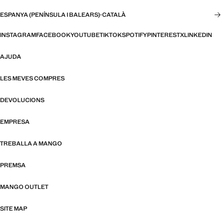
ESPANYA (PENÍNSULA I BALEARS)
·
CATALÀ
INSTAGRAM
FACEBOOK
YOUTUBE
TIKTOK
SPOTIFY
PINTEREST
X
LINKEDIN
AJUDA
LES MEVES COMPRES
DEVOLUCIONS
EMPRESA
TREBALLA A MANGO
PREMSA
MANGO OUTLET
SITE MAP