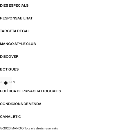
DIES ESPECIALS
RESPONSABILITAT
TARGETA REGAL
MANGO STYLE CLUB
DISCOVER
BOTIGUES
AFILIATS
TANT
POLÍTICA DE PRIVACITAT I COOKIES
CONDICIONS DE VENDA
CANAL ÈTIC
© 2026 MANGO Tots els drets reservats