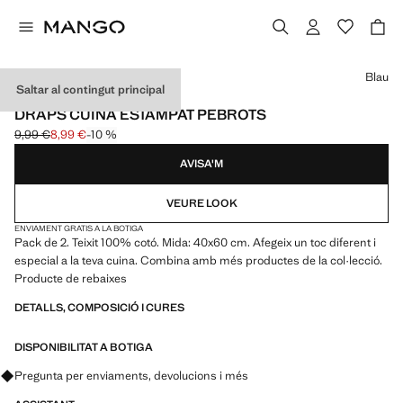
Selecciona un color
Blau
Saltar al contingut principal
PACK DE 2
DRAPS CUINA ESTAMPAT PEBROTS
9,99 €
8,99 €
-10 %
Preu inicial ratllat [9,99 € ]
Preu actual [8,99 € ]
AVISA'M
VEURE LOOK
ENVIAMENT GRATIS A LA BOTIGA
Pack de 2. Teixit 100% cotó. Mida: 40x60 cm. Afegeix un toc diferent i
especial a la teva cuina. Combina amb més productes de la col·lecció.
Producte de rebaixes
DETALLS, COMPOSICIÓ I CURES
DISPONIBILITAT A BOTIGA
Pregunta per enviaments, devolucions i més