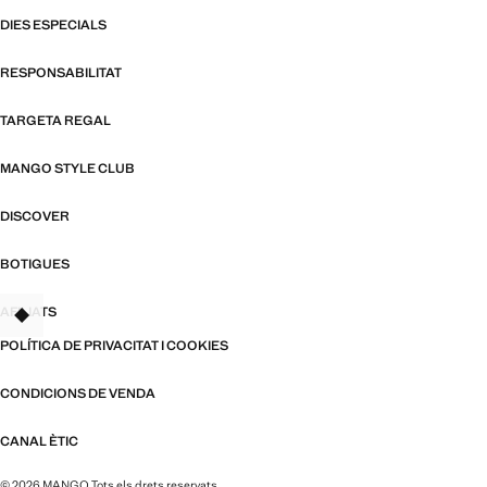
DIES ESPECIALS
RESPONSABILITAT
TARGETA REGAL
MANGO STYLE CLUB
DISCOVER
BOTIGUES
AFILIATS
TANT
POLÍTICA DE PRIVACITAT I COOKIES
CONDICIONS DE VENDA
CANAL ÈTIC
© 2026 MANGO Tots els drets reservats