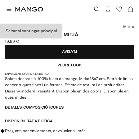
Selecciona un color
Marró
Saltar al contingut principal
BOL DECORATIU FUSTA MITJÀ
19,99 €
Preu actual [19,99 € ]
AVISA'M
VEURE LOOK
ENVIAMENT GRATIS A LA BOTIGA
Safata decoració. 100% fusta de mango. Mida: 18x7 cm. Patró de línies
concèntriques fines i uniformes. Efecte de textura i de profunditat.
Disseny modern i resistent. Disponible en dos colors. Disponible en
dues mides
DETALLS, COMPOSICIÓ I CURES
DISPONIBILITAT A BOTIGA
Pregunta per enviaments, devolucions i més