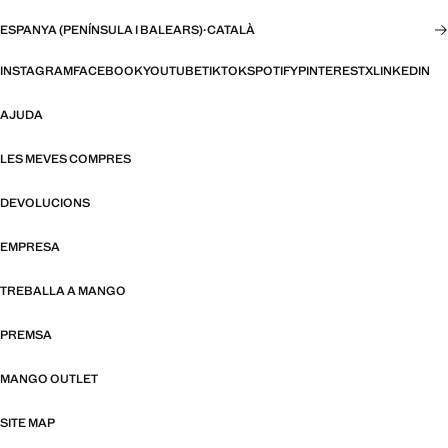
ESPANYA (PENÍNSULA I BALEARS)
·
CATALÀ
INSTAGRAM
FACEBOOK
YOUTUBE
TIKTOK
SPOTIFY
PINTEREST
X
LINKEDIN
AJUDA
LES MEVES COMPRES
DEVOLUCIONS
EMPRESA
TREBALLA A MANGO
PREMSA
MANGO OUTLET
SITE MAP