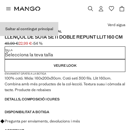
Selecciona un color
Verd aigua
Saltar al contingut principal
SETÍ / 300 FILS / MADE IN PORTUGAL
LLENÇOL DE SOTA SETÍ DOBLE REPUNT LLIT 160 CM
49,99 €
22,99 €
-54 %
Preu inicial ratllat [49,99 € ]
Preu actual [22,99 € ]
TALLA
Selecciona la teva talla
VEURE LOOK
ENVIAMENT GRATIS A LA BOTIGA
100% cotó. Mida: 160x200x30cm. Cotó setí 300 fils. Llit 160cm.
Combina amb més productes de la col·lecció. Textura suau i còmoda al
tacte. Producte de rebaixes
DETALLS, COMPOSICIÓ I CURES
DISPONIBILITAT A BOTIGA
Pregunta per enviaments, devolucions i més