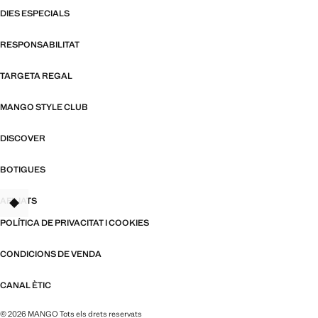
DIES ESPECIALS
RESPONSABILITAT
TARGETA REGAL
MANGO STYLE CLUB
DISCOVER
BOTIGUES
AFILIATS
TANT
POLÍTICA DE PRIVACITAT I COOKIES
CONDICIONS DE VENDA
CANAL ÈTIC
© 2026 MANGO Tots els drets reservats