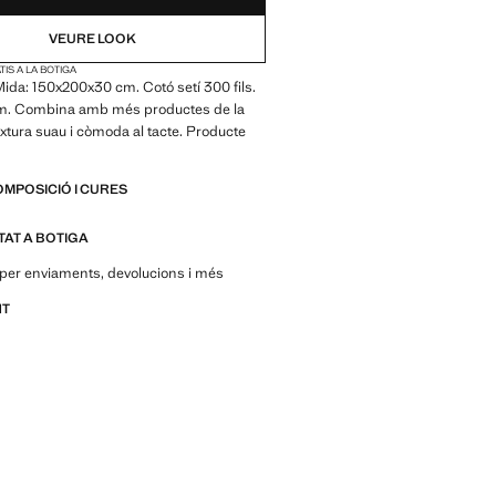
VEURE LOOK
IS A LA BOTIGA
ida: 150x200x30 cm. Cotó setí 300 fils.
 cm. Combina amb més productes de la
Textura suau i còmoda al tacte. Producte
OMPOSICIÓ I CURES
ITAT A BOTIGA
per enviaments, devolucions i més
NT