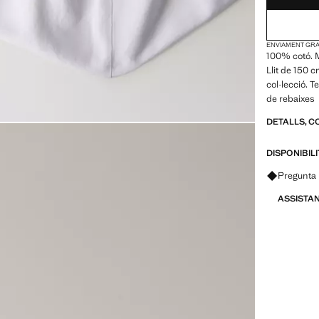
ENVIAMENT GRAT
100% cotó. M
Llit de 150
col·lecció. 
de rebaixes
DETALLS, C
DISPONIBIL
Pregunta 
ASSISTA