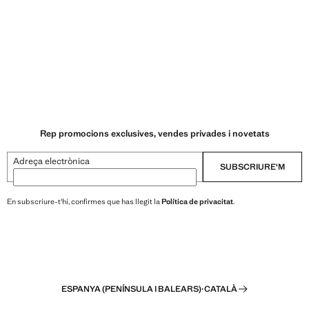
Rep promocions exclusives, vendes privades i novetats
Adreça electrònica
SUBSCRIURE'M
En subscriure-t'hi, confirmes que has llegit la
Política de privacitat
.
ESPANYA (PENÍNSULA I BALEARS)
·
CATALÀ