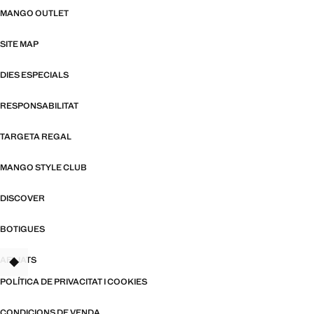
MANGO OUTLET
SITE MAP
DIES ESPECIALS
RESPONSABILITAT
TARGETA REGAL
MANGO STYLE CLUB
DISCOVER
BOTIGUES
AFILIATS
TANT
POLÍTICA DE PRIVACITAT I COOKIES
CONDICIONS DE VENDA