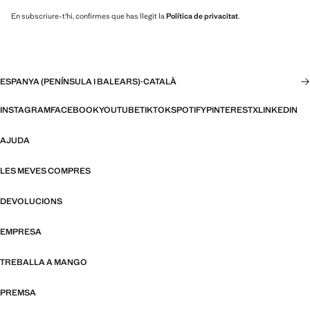
En subscriure-t'hi, confirmes que has llegit la
Política de privacitat
.
ESPANYA (PENÍNSULA I BALEARS)
·
CATALÀ
INSTAGRAM
FACEBOOK
YOUTUBE
TIKTOK
SPOTIFY
PINTEREST
X
LINKEDIN
AJUDA
LES MEVES COMPRES
DEVOLUCIONS
EMPRESA
TREBALLA A MANGO
PREMSA