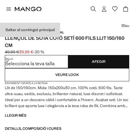
Selecciona un color
Blau
Saltar al contingut principal
SETÍ / 600 FILS / MADE IN PORTUGAL
LLENÇOL DE SOTA COTÓ SETÍ 600 FILS LLIT 150/160
CM
49,99 €
39,99 €
-20 %
Preu inicial ratllat [49,99 € ]
Preu actual [39,99 € ]
TALLA
AFEGIR
Selecciona la teva talla
VEURE LOOK
ENVIAMENT GRATIS A LA BOTIGA
Llit de 150/160cm. Mida: 150x200x30 cm. 100% cotó. 600 fils. Tacte
ultra-suau, sedós, exclusiu, brillantor natural, luxe discret i sofisticat.
Ideal per a un descans càlid i confortable a l'hivern. Acabat setí. Un toc
brillant que aporta luxe i elegància a la teva roba de llit. Combina amb
més productes de la col·lecció. Producte de rebaixes
LLEGIR MÉS
DETALLS, COMPOSICIÓ I CURES