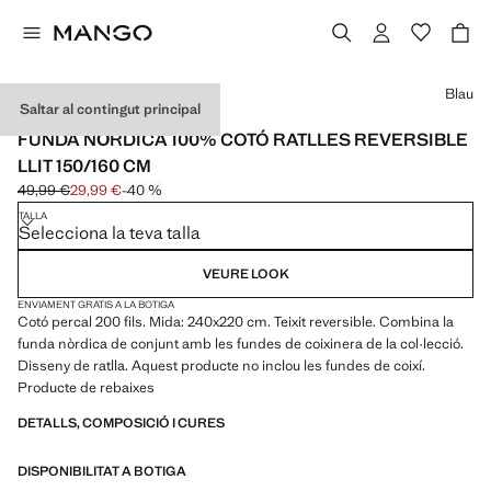
Selecciona un color
Blau
Saltar al contingut principal
COTÓ PERCALA
FUNDA NÒRDICA 100% COTÓ RATLLES REVERSIBLE
LLIT 150/160 CM
49,99 €
29,99 €
-40 %
Preu inicial ratllat [49,99 € ]
Preu actual [29,99 € ]
TALLA
Selecciona la teva talla
VEURE LOOK
ENVIAMENT GRATIS A LA BOTIGA
Cotó percal 200 fils. Mida: 240x220 cm. Teixit reversible. Combina la
funda nòrdica de conjunt amb les fundes de coixinera de la col·lecció.
Disseny de ratlla. Aquest producte no inclou les fundes de coixí.
Producte de rebaixes
DETALLS, COMPOSICIÓ I CURES
DISPONIBILITAT A BOTIGA