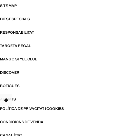
SITE MAP
DIES ESPECIALS
RESPONSABILITAT
TARGETA REGAL
MANGO STYLE CLUB
DISCOVER
BOTIGUES
AFILIATS
TANT
POLÍTICA DE PRIVACITAT I COOKIES
CONDICIONS DE VENDA
CANAL ÈTIC