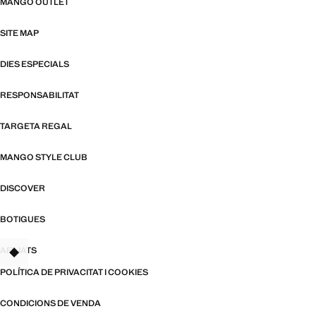
MANGO OUTLET
SITE MAP
DIES ESPECIALS
RESPONSABILITAT
TARGETA REGAL
MANGO STYLE CLUB
DISCOVER
BOTIGUES
AFILIATS
TANT
POLÍTICA DE PRIVACITAT I COOKIES
CONDICIONS DE VENDA