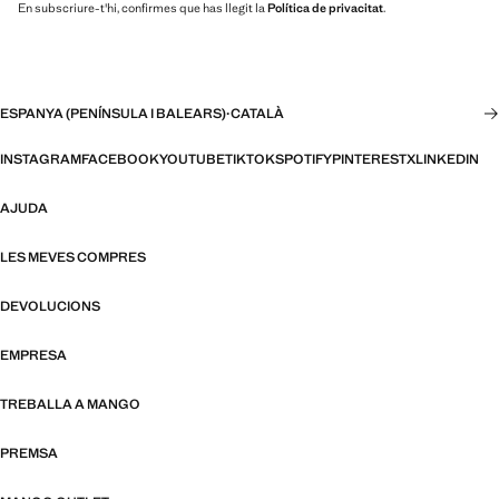
En subscriure-t'hi, confirmes que has llegit la
Política de privacitat
.
ESPANYA (PENÍNSULA I BALEARS)
·
CATALÀ
INSTAGRAM
FACEBOOK
YOUTUBE
TIKTOK
SPOTIFY
PINTEREST
X
LINKEDIN
AJUDA
LES MEVES COMPRES
DEVOLUCIONS
EMPRESA
TREBALLA A MANGO
PREMSA