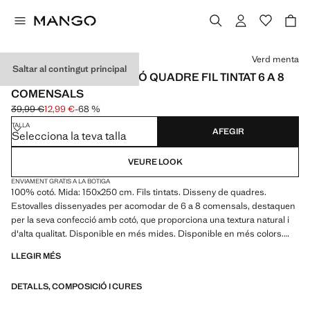
Selecciona un color
Verd menta
Saltar al contingut principal
ESTOVALLES 100% COTÓ QUADRE FIL TINTAT 6 A 8
COMENSALS
39,99 €
12,99 €
-68 %
Preu inicial ratllat [39,99 € ]
Preu actual [12,99 € ]
TALLA
AFEGIR
Selecciona la teva talla
VEURE LOOK
ENVIAMENT GRATIS A LA BOTIGA
100% cotó. Mida: 150x250 cm. Fils tintats. Disseny de quadres.
Estovalles dissenyades per acomodar de 6 a 8 comensals, destaquen
per la seva confecció amb cotó, que proporciona una textura natural i
d'alta qualitat. Disponible en més mides. Disponible en més colors.
Combina amb els tovallons que hi fan joc. Producte de rebaixes
LLEGIR MÉS
DETALLS, COMPOSICIÓ I CURES