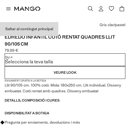
Selecciona un color
Gris clar/pastel
Saltar al contingut principal
WASHED COTTON
EDREDÓ INFANTIL COTÓ RENTAT QUADRES LLIT
90/105 CM
79,99 €
Preu actual [79,99 € ]
TALLA
Selecciona la teva talla
VEURE LOOK
ENVIAMENT GRATIS A LA BOTIGA
Llit 90/105 cm. 100% cotó. Mida: 180x250 cm. Llit individual. Disseny
embuatat. Cotó rentat amb quadres. Disseny embuatat
DETALLS, COMPOSICIÓ I CURES
DISPONIBILITAT A BOTIGA
Pregunta per enviaments, devolucions i més