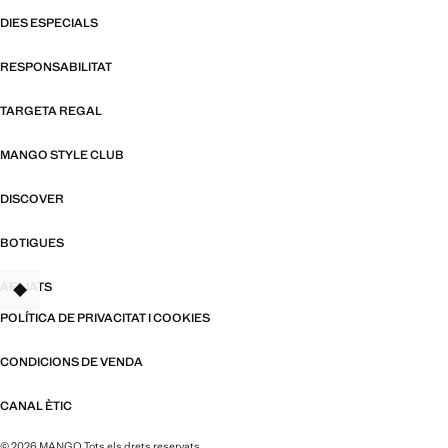
DIES ESPECIALS
RESPONSABILITAT
TARGETA REGAL
MANGO STYLE CLUB
DISCOVER
BOTIGUES
AFILIATS
TANT
POLÍTICA DE PRIVACITAT I COOKIES
CONDICIONS DE VENDA
CANAL ÈTIC
© 2026 MANGO Tots els drets reservats